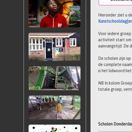
Hieronder ziet u d
Kunstschooldag[en
Voor iedere groep
activiteit start om
aanvangstijd. De du
De scholen zijn op
de complete naam 
is het lidwoord he
NB In kolom Groep
totale groep, verm
Scholen Donderda