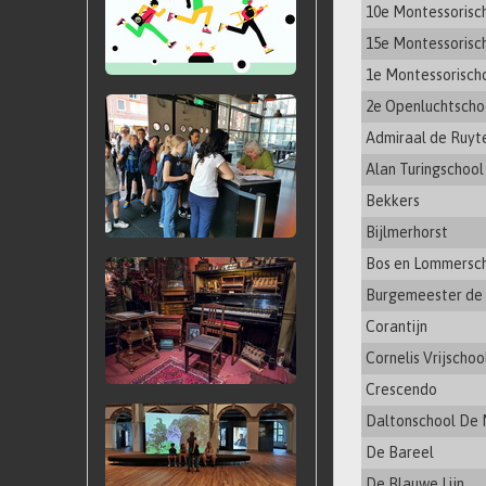
10e Montessorisc
15e Montessorisc
1e Montessorisch
2e Openluchtscho
Admiraal de Ruyt
Alan Turingschool
Bekkers
Bijlmerhorst
Bos en Lommersc
Burgemeester de 
Corantijn
Cornelis Vrijschoo
Crescendo
Daltonschool De
De Bareel
De Blauwe Lijn